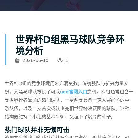
世界杯D组黑马球队竞争环
境分析
2026-06-19
1
世界杯D组的竞争环境历来充满变数，传统强队与新兴力量交
织，为黑马球队提供了可乘
ued官网入口
之机。本组通常包含一
支世界排名靠前的热门球队，一至两支具备一定大赛经验的中
游队伍，以及一支首次或较少亮相世界杯决赛圈的球队。这种
结构既维持了小组的基本平衡，又埋下了爆冷的种子。
热门球队并非无懈可击
被视为出线热门的球队往往背负更高期待，但其阵容老化、战