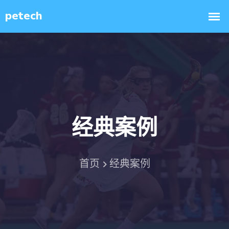
经典案例
首页
经典案例