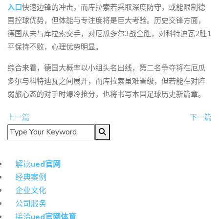
入口
快速边锋的冲击，而库拉索若采取深度防守，或能限制德
国控球优势，但体能与专注度将是巨大考验。历史交锋方面，
德国从未与库拉索交手，对厄瓜多尔3战全胜，对科特迪瓦2胜1
平保持不败，心理优势明显。
综合来看，德国大概率以小组头名出线，第二名争夺将在厄瓜
多尔与科特迪瓦之间展开，而库拉索虽难晋级，但若能在对阵
弱旅心态的对手时爆冷抢分，也将书写本国足球历史新篇章。
上一篇
下一篇
导航
解读
ued官网
经典案例
企业文化
公司服务
接洽
ued官网体育