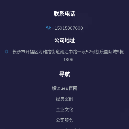
联系电话
+15015807600
公司地址
长沙市开福区湘雅路街道湘江中路一段52号凯乐国际城9栋
1908
导航
解读
ued官网
经典案例
企业文化
公司服务