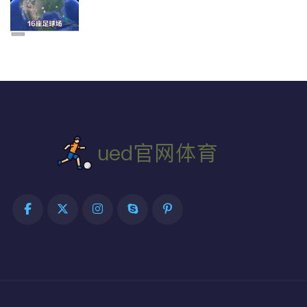
2026世界杯主办城市名单：
16座城市承办比赛信息