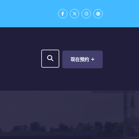
+
现在预约