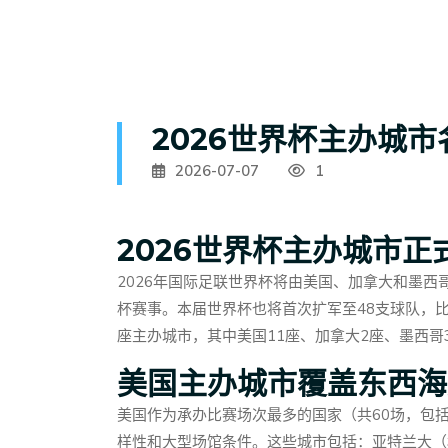
2026世界杯主办城
2026-07-07
1
2026世界杯主办城市正
2026年国际足联世界杯将由美国、加拿大和墨
杯赛事。本届世界杯也将首次扩军至48支球队，比
座主办城市，其中美国11座、加拿大2座、墨西哥
美国主办城市覆盖东西海
美国作为承办比赛场次最多的国家（共60场，包
样性和大型场馆条件。这些城市包括：亚特兰大（