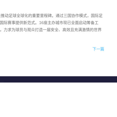
也是推动足球全球化的重要里程碑。通过三国协作模式，国际足
国际赛事提供新范式。16座主办城市现已全面启动筹备工
，力求为球员与观众打造一届安全、高效且充满激情的世界
下一篇