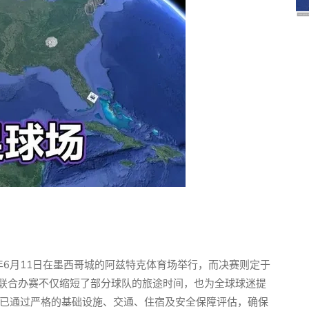
年6月11日在墨西哥城的阿兹特克体育场举行，而决赛则定于
国联合办赛不仅缩短了部分球队的旅途时间，也为全球球迷提
已通过严格的基础设施、交通、住宿及安全保障评估，确保