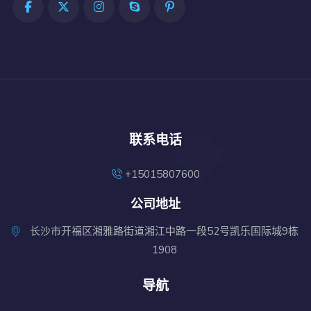
联系电话
+15015807600
公司地址
长沙市开福区湘雅路街道湘江中路一段52号凯乐国际城9栋
1908
导航