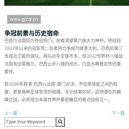
争冠前景与历史宿命
巴西与法国同为夺冠热门。前者渴望第六座大力神杯，终结自
2002年以来的冠军荒；后者则力争成为继意大利、巴西后第三
支成功卫冕的球队。两队近年交锋不多，但2022世界杯八强战
法国淘汰英格兰、巴西止步八强的经历，凸显大赛稳定性的重
要性。
若2026年真演“巴西vs法国”豪门对决，不仅是球星之间的较
量，更是两种足球哲学的碰撞。无论结果如何，这场潜在的巅
峰之战，必将成为本届世界杯最受瞩目的焦点战役之一。
上一篇
下一篇