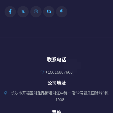
联系电话
+15015807600
公司地址
长沙市开福区湘雅路街道湘江中路一段52号凯乐国际城9栋
1908
导航