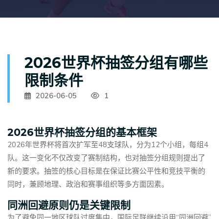
2026世界杯抽签分组有哪些
限制条件
2026-06-05
1
2026世界杯抽签分组的基本框架
2026年世界杯将首次扩军至48支球队，分为12个小组，每组4
队。这一变化不仅改变了赛制结构，也对抽签分组规则提出了
新的要求。抽签的核心目标是在保证比赛公平性和竞技平衡的
同时，兼顾地理、政治和赛事组织等多方面因素。
同洲回避原则仍是关键限制
为了避免同一地区球队过度集中，国际足联继续沿用“同洲回避”