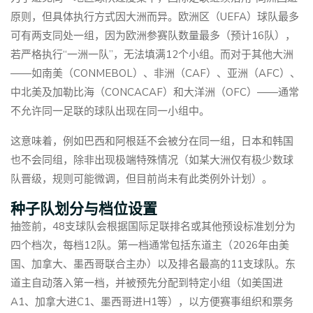
原则，但具体执行方式因大洲而异。欧洲区（UEFA）球队最多
可有两支同处一组，因为欧洲参赛队数量最多（预计16队），
若严格执行“一洲一队”，无法填满12个小组。而对于其他大洲
——如南美（CONMEBOL）、非洲（CAF）、亚洲（AFC）、
中北美及加勒比海（CONCACAF）和大洋洲（OFC）——通常
不允许同一足联的球队出现在同一小组中。
这意味着，例如巴西和阿根廷不会被分在同一组，日本和韩国
也不会同组，除非出现极端特殊情况（如某大洲仅有极少数球
队晋级，规则可能微调，但目前尚未有此类例外计划）。
种子队划分与档位设置
抽签前，48支球队会根据国际足联排名或其他预设标准划分为
四个档次，每档12队。第一档通常包括东道主（2026年由美
国、加拿大、墨西哥联合主办）以及排名最高的11支球队。东
道主自动落入第一档，并被预先分配到特定小组（如美国进
A1、加拿大进C1、墨西哥进H1等），以方便赛事组织和票务