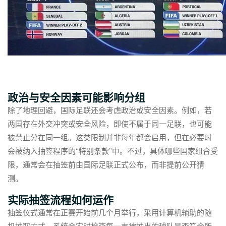
政治与安全因素可能影响分组
除了地理回避，国际足联还会考虑政治或安全因素。例如，若
两国存在外交冲突或安全风险，即使不属于同一足联，也可能
被禁止分在同一组。这类限制并非每年都会启用，但在必要时
会被纳入抽签程序的“特别条款”中。不过，具体哪些国家组合受
限，通常会在抽签前由国际足联正式公布，而非提前公开猜
测。
实际抽签流程如何运作
抽签仪式通常在正赛开始前几个月举行，采用计算机辅助的随