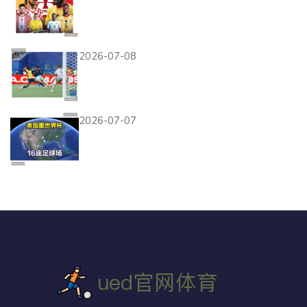
2026世界杯小组赛收官：晋
级球队与出局球队汇总
2026-07-08
昂达夫破门，德国队大胜库拉
索的进攻套路分析
2026-07-07
2026世界杯主办城市名单：
16座城市承办比赛信息