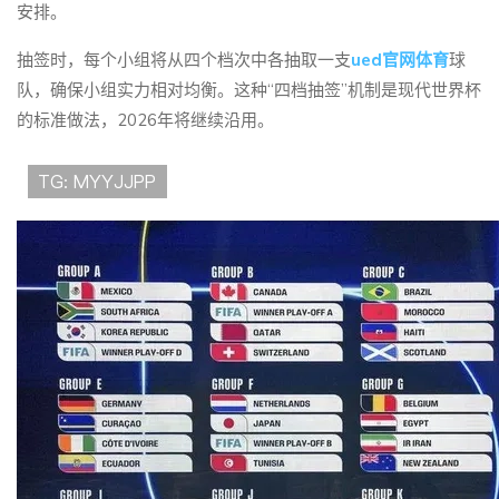
安排。
抽签时，每个小组将从四个档次中各抽取一支
ued官网体育
球
队，确保小组实力相对均衡。这种“四档抽签”机制是现代世界杯
的标准做法，2026年将继续沿用。