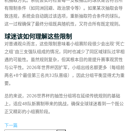
机抽取方式。系统会实时检查每一支被抽出的球队是否符合所
有限制条件（如同洲回避、政治禁令等）。如果某次抽取会导
致违规，系统会自动跳过该选项，重新抽取符合条件的球队。
这一过程确保了最终分组既具随机性，又符合所有既定规则。
球迷该如何理解这些限制
对普通观众而言，这些限制意味着小组赛阶段很少会出现“死亡
之组”由三支强队组成的情况，同时也减少了同区域球队过早相
遇的可能性。虽然规则复杂，但其根本目的是提升赛事观赏性
与公平性。2026年世界杯因扩军，小组出线名额更多（每组前
两名+8个最佳第三名共32队晋级），因此分组平衡显得尤为重
要。
总的来说，2026世界杯的抽签分组将在延续传统规则的基础
上，适应48队新赛制带来的挑战，确保全球球迷看到一个既公
正又精彩的小组赛阶段。
下一篇