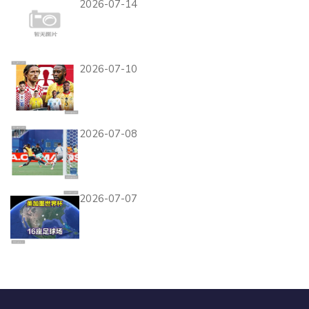
2026-07-14
日本1-2惜败巴西无缘16强：
亚洲劲旅遗憾告别世界杯
2026-07-10
2026世界杯小组赛收官：晋
级球队与出局球队汇总
2026-07-08
昂达夫破门，德国队大胜库拉
索的进攻套路分析
2026-07-07
2026世界杯主办城市名单：
16座城市承办比赛信息