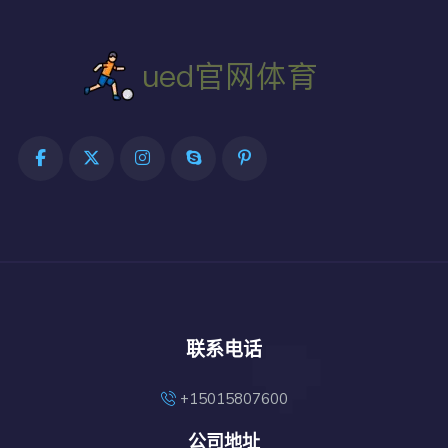
联系电话
+15015807600
公司地址