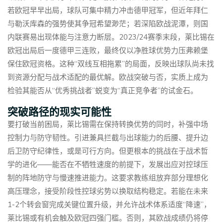
若欧冠早早出局，球队可集中精力冲击德甲冠军，但近年拜仁
与勒沃库森的强势使其争冠希望渺茫；若深陷欧战泥潭，则国
内联赛易出现体能与注意力断层。2023/24赛季末段，莱比锡在
欧冠出局后一度德甲三连败，最终仅以净胜球优势力压弗赖堡
保住欧冠资格。这种“双线互相拖累”的局面，反映出球队尚未找
到资源分配与战术适配的最优解。欧战突破与否，实质上成为
检验其能否从“优秀挑战者”蜕变为“真正竞争者”的试金石。
突破路径的现实可能性
要打破当前困局，莱比锡需在保持转换优势的同时，补强中场
控制力与防守韧性。引进兼具拦截与出球能力的后腰、提升边
后卫防守纪律性，或是可行方向。但更根本的挑战在于战术哲
学的进化——能否在不牺牲速度的前提下，发展出应对控球压
制的阵地防守与慢速推进能力。这要求教练组放弃部分理想化
高压理念，接受阶段性控球劣势以换取结构稳定。若能在未来
1-2个转会窗完成关键位置升级，并允许战术体系适度“降速”，
莱比锡或有机会触及欧冠四强门槛。否则，其欧战成绩仍将停