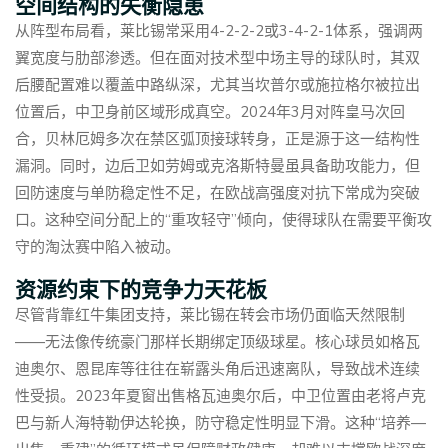
空间结构的失衡隐患
从阵型布局看，莱比锡常采用4-2-2-2或3-4-2-1体系，强调两
翼宽度与肋部渗透。但在面对技术型中场主导的球队时，其双
后腰配置难以覆盖中路纵深，尤其当坎普尔或施拉格尔被拉出
位置后，中卫身前区域形成真空。2024年3月对阵皇马次回
合，贝林厄姆多次在禁区弧顶接球转身，正是源于这一结构性
漏洞。同时，边后卫如劳姆或克洛斯特曼虽具备助攻能力，但
回防速度与单防稳定性不足，在欧战高强度对抗下常成为突破
口。这种空间分配上的“重攻轻守”倾向，使得球队在需要平衡攻
守的淘汰赛中陷入被动。
资源约束下的竞争力天花板
尽管背靠红牛集团支持，莱比锡在转会市场仍面临天然限制
——无法像传统豪门那样长期绑定顶级球星。核心球员如格瓦
迪奥尔、恩昆库等往往在崭露头角后迅速离队，导致战术连续
性受损。2023年夏窗出售格瓦迪奥尔后，中卫位置由老将卢克
巴与新人海特勒伊达轮换，防守稳定性明显下滑。这种“培养—