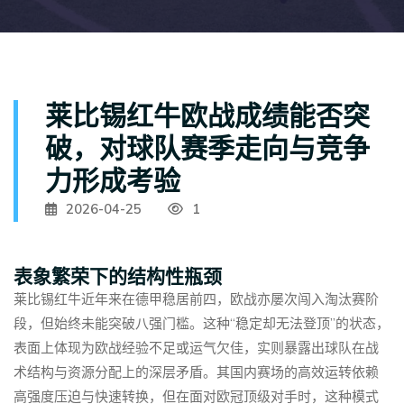
莱比锡红牛欧战成绩能否突
破，对球队赛季走向与竞争
力形成考验
2026-04-25
1
表象繁荣下的结构性瓶颈
莱比锡红牛近年来在德甲稳居前四，欧战亦屡次闯入淘汰赛阶
段，但始终未能突破八强门槛。这种“稳定却无法登顶”的状态，
表面上体现为欧战经验不足或运气欠佳，实则暴露出球队在战
术结构与资源分配上的深层矛盾。其国内赛场的高效运转依赖
高强度压迫与快速转换，但在面对欧冠顶级对手时，这种模式