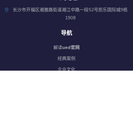
长沙市开福区湘雅路街道湘江中路一段52号凯乐国际城9栋
1908
导航
解读
ued官网
经典案例
企业文化
公司服务
接洽
ued官网体育
网站地图
SiteMap
邮箱订阅