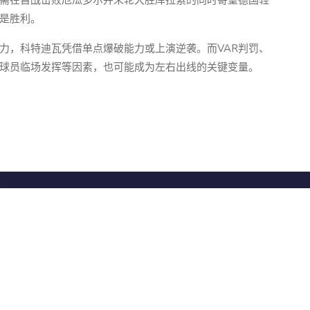
需在首战击败厄瓜多尔并末轮大胜库拉索的同时寄望德国轻
是胜利。
力，科特迪瓦凭借单点爆破能力或上演逆袭。而VAR判罚、
球员临场发挥等因素，也可能成为左右出线的关键变量。