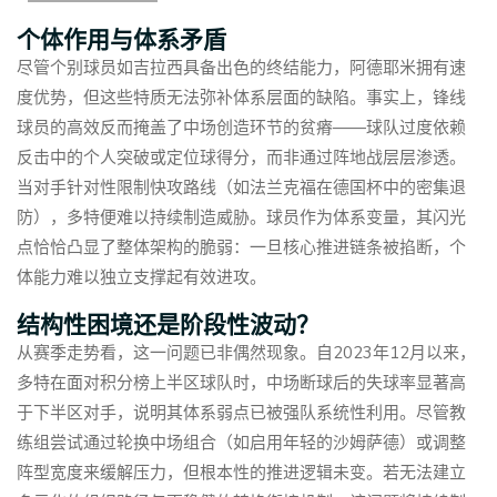
个体作用与体系矛盾
尽管个别球员如吉拉西具备出色的终结能力，阿德耶米拥有速
度优势，但这些特质无法弥补体系层面的缺陷。事实上，锋线
球员的高效反而掩盖了中场创造环节的贫瘠——球队过度依赖
反击中的个人突破或定位球得分，而非通过阵地战层层渗透。
当对手针对性限制快攻路线（如法兰克福在德国杯中的密集退
防），多特便难以持续制造威胁。球员作为体系变量，其闪光
点恰恰凸显了整体架构的脆弱：一旦核心推进链条被掐断，个
体能力难以独立支撑起有效进攻。
结构性困境还是阶段性波动？
从赛季走势看，这一问题已非偶然现象。自2023年12月以来，
多特在面对积分榜上半区球队时，中场断球后的失球率显著高
于下半区对手，说明其体系弱点已被强队系统性利用。尽管教
练组尝试通过轮换中场组合（如启用年轻的沙姆萨德）或调整
阵型宽度来缓解压力，但根本性的推进逻辑未变。若无法建立