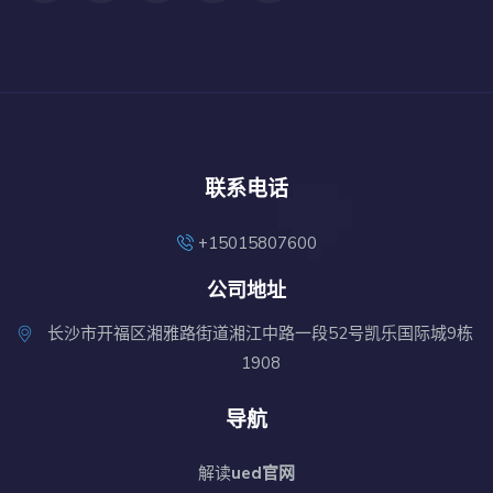
联系电话
+15015807600
公司地址
长沙市开福区湘雅路街道湘江中路一段52号凯乐国际城9栋
1908
导航
解读
ued官网