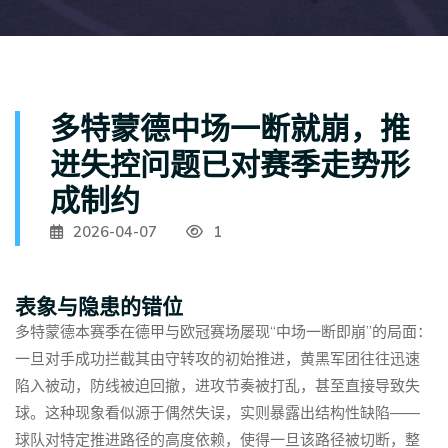
多特蒙德中场一断就崩，推
进失控问题已对赛季走势形
成制约
2026-04-07
1
表象与隐患的错位
多特蒙德本赛季在德甲与欧冠赛场屡现“中场一断即崩”的局面：
一旦对手成功拦截其由守转攻的初始推进，黄黑军团往往迅速
陷入被动，防线被迫回撤，进攻节奏被打乱，甚至直接导致失
球。这种现象看似源于偶然失误，实则暴露出结构性缺陷——
球队对特定推进路径的高度依赖，使得一旦该路径被切断，整