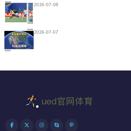
2026-07-08
昂达夫破门，德国队大胜库拉
索的进攻套路分析
2026-07-07
2026世界杯主办城市名单：
16座城市承办比赛信息