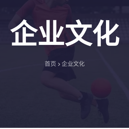
企业文化
首页
企业文化