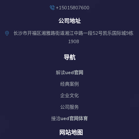
+15015807600
公司地址
长沙市开福区湘雅路街道湘江中路一段52号凯乐国际城9栋
1908
导航
解读
ued官网
经典案例
企业文化
公司服务
接洽
ued官网体育
网站地图