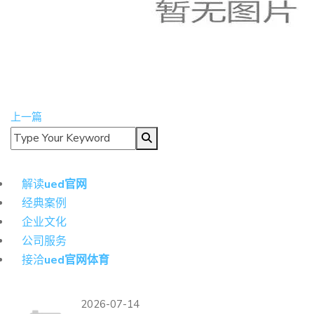
上一篇
导航
解读
ued官网
经典案例
企业文化
公司服务
接洽
ued官网体育
热门资讯
2026-07-14