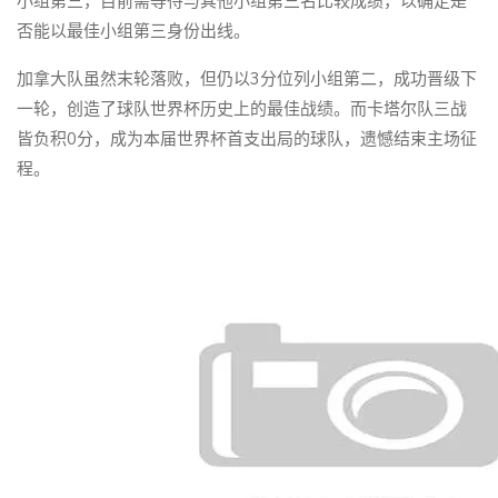
小组第三，目前需等待与其他小组第三名比较成绩，以确定是
否能以最佳小组第三身份出线。
加拿大队虽然末轮落败，但仍以3分位列小组第二，成功晋级下
一轮，创造了球队世界杯历史上的最佳战绩。而卡塔尔队三战
皆负积0分，成为本届世界杯首支出局的球队，遗憾结束主场征
程。