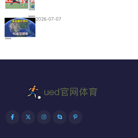
昂达夫破门，德国队大胜库拉
索的进攻套路分析
2026-07-07
2026世界杯主办城市名单：
16座城市承办比赛信息