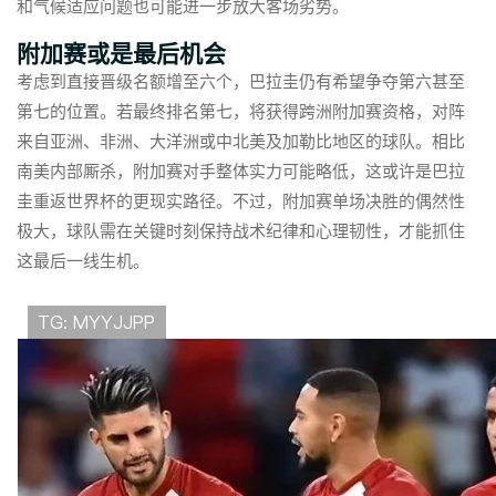
和气候适应问题也可能进一步放大客场劣势。
附加赛或是最后机会
考虑到直接晋级名额增至六个，巴拉圭仍有希望争夺第六甚至
第七的位置。若最终排名第七，将获得跨洲附加赛资格，对阵
来自亚洲、非洲、大洋洲或中北美及加勒比地区的球队。相比
南美内部厮杀，附加赛对手整体实力可能略低，这或许是巴拉
圭重返世界杯的更现实路径。不过，附加赛单场决胜的偶然性
极大，球队需在关键时刻保持战术纪律和心理韧性，才能抓住
这最后一线生机。