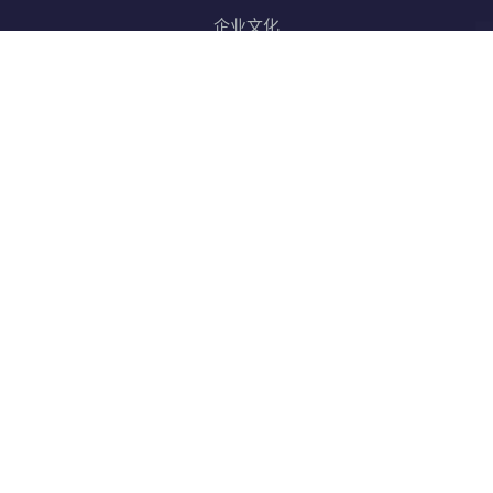
企业文化
公司服务
接洽
ued官网体育
网站地图
SiteMap
邮箱订阅
Copyright © 2026 - 版权所有
UED·(中国区) - 官网