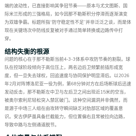
端的波动性，已直接影响其争冠节奏——原本与尤文图斯、国
际米兰形成的三强格局，如今因那不勒斯积分停滞而逐渐演变
为双雄争霸。标题所指“防守稳定性不足”并非泛泛之谈，而是体
现在关键场次中防线反复被对手通过简单转换或边路传中打
穿。
结构失衡的根源
问题的核心在于那不勒斯当前4-3-3体系中攻防节奏的割裂。球
队在控球阶段倾向于高位压上，两名边后卫频繁前插形成宽
度，但一旦失去球权，回追速度与协同保护明显滞后。以2026
年2月对阵博洛尼亚一役为例，第68分钟对方在后场断球后迅速
发动反击，那不勒斯左中卫与左后卫之间出现近15米的空当，
被奥尔索利尼轻松突入禁区破门。这种空间漏洞并非偶然，而
是源于中场三人组在由攻转守瞬间缺乏对肋部区域的覆盖意
识。安古伊萨虽具备拦截能力，但位置偏右且常被拉向边路，
导致中路与左侧通道脱节。