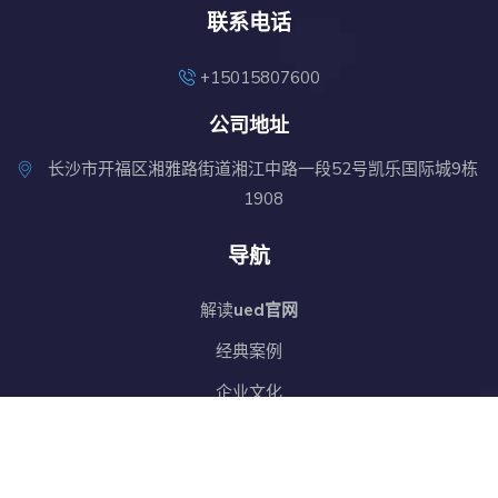
联系电话
+15015807600
公司地址
长沙市开福区湘雅路街道湘江中路一段52号凯乐国际城9栋
1908
导航
解读
ued官网
经典案例
企业文化
公司服务
接洽
ued官网体育