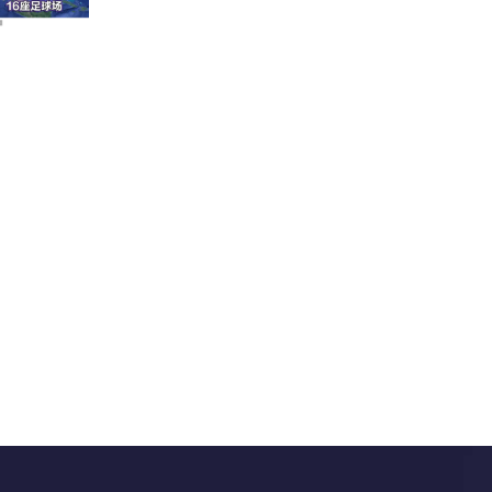
名单：16座城市承办比
赛信息