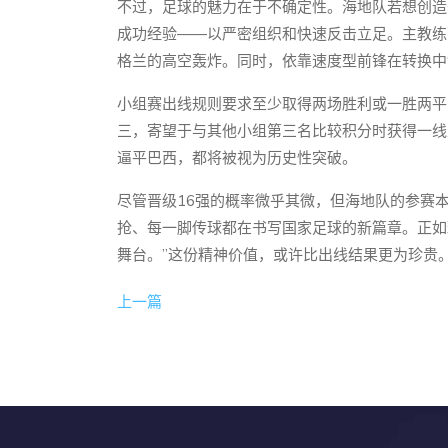
不过，足球的魅力在于不确定性。海地队若想创造
成功经验——以严密组织和快速反击立足。主教练可能
格兰的高空轰炸。同时，依靠速度型前锋在转换中
小组赛出线规则要求至少取得两场胜利或一胜两平
三，寄望于与其他小组第三名比较积分时获得一线
逼平巴西，都将被视为历史性突破。
尽管晋级16强的概率微乎其微，但海地队的参赛
抢、每一脚传球都在书写国家足球的新篇章。正如
舞台。”这份精神价值，或许比出线结果更为珍贵
上一篇