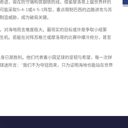
奇迹，需在防守端构筑钢铁防线，借鉴摩洛哥上届世界杯的
采取5-4-1或4-5-1阵型，重点限制巴西的边路进攻与苏
制造威胁，成为破局关键。
，对海地而言难度极大。最现实的目标或许是争取小组第
生机。若能在对阵苏格兰或摩洛哥的比赛中爆冷抢分，甚至
本身已是胜利。他们代表着小国足球的坚韧与希望，每一次拼
球迷所言：“我们不为夺冠而来，只为证明海地也能站在世界
。