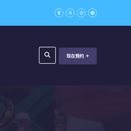
+
现在预约