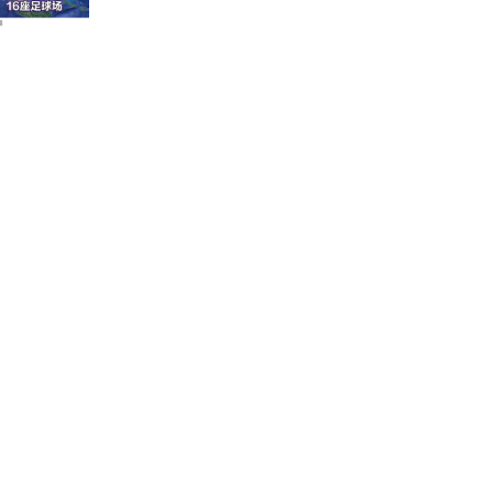
名单：16座城市承办比
赛信息