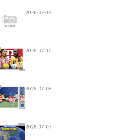
世界杯
2026-07-14
日本1-2惜败巴西无缘16
强：亚洲劲旅遗憾告别
世界杯
2026-07-10
2026世界杯小组赛收
官：晋级球队与出局球
队汇总
2026-07-08
昂达夫破门，德国队大
胜库拉索的进攻套路分
析
2026-07-07
2026世界杯主办城市