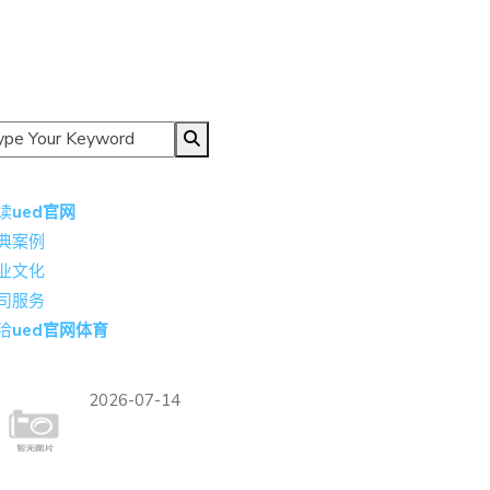
导航
读
ued官网
典案例
业文化
司服务
洽
ued官网体育
热门资讯
2026-07-14
日本1-2惜败巴西无缘16
强：亚洲劲旅遗憾告别