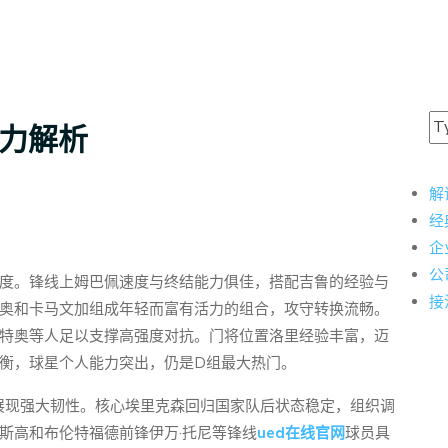
力解析
解
经
企
公
度。锋线上姆巴佩速度与终结能力俱佳，搭配吉鲁的经验与
接
奥和卡马文加组成年轻而富有活力的组合，攻守转换流畅。
特奥等人足以支撑高强度对抗。门将位置洛里经验丰富，迈
衡，球星个人能力突出，仍是D组最大热门。
强展现强大韧性。核心埃里克森回归国家队后状态稳定，组织调
斯高和布伦特福德前锋伊万·托尼等锋线
ued在线官网
球员具